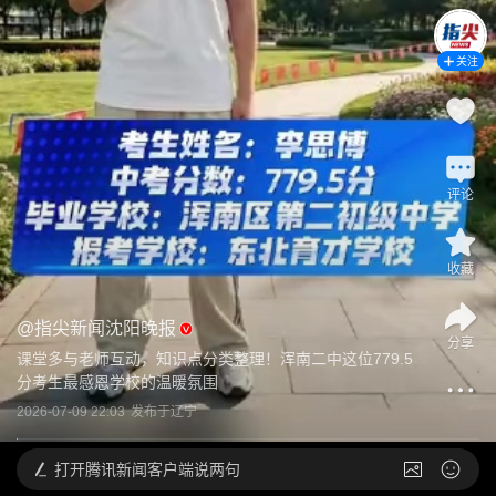
关注
评论
收藏
@
指尖新闻沈阳晚报
分享
课堂多与老师互动，知识点分类整理！浑南二中这位779.5
分考生最感恩学校的温暖氛围
2026-07-09 22:03
发布于
辽宁
打开
腾讯新闻客户端说两句