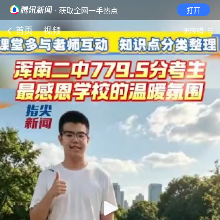
· 获取全网一手热点
打开
首页
视频
无障碍