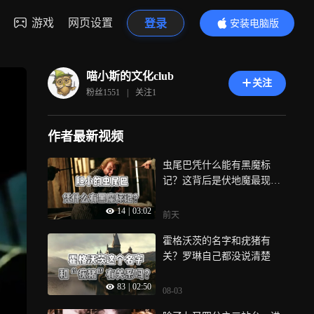
游戏
网页设置
登录
安装电脑版
内容更精彩
喵小斯的文化club
关注
粉丝
1551
|
关注
1
作者最新视频
虫尾巴凭什么能有黑魔标
记？这背后是伏地魔最现实
的一笔账
14
|
03:02
前天
霍格沃茨的名字和疣猪有
关？罗琳自己都没说清楚
83
|
02:50
08-03