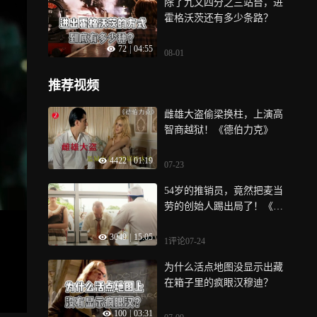
除了九又四分之三站台，进
霍格沃茨还有多少条路？
72
|
04:55
08-01
推荐视频
雌雄大盗偷梁换柱，上演高
智商越狱！《德伯力克》
4422
|
01:19
07-23
54岁的推销员，竟然把麦当
劳的创始人踢出局了！《大
创业家》
3049
|
15:05
1评论
07-24
为什么活点地图没显示出藏
在箱子里的疯眼汉穆迪？
100
|
03:31