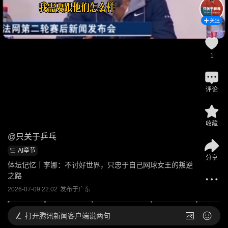
关注
1
评论
收藏
@
只关于乒乓
AI章节
分享
体坛记忆｜李娜：不讨好世界，只忠于自己网球女王的叛逆
之路
2026-07-09 22:02
发布于
广东
打开
腾讯新闻客户端说两句