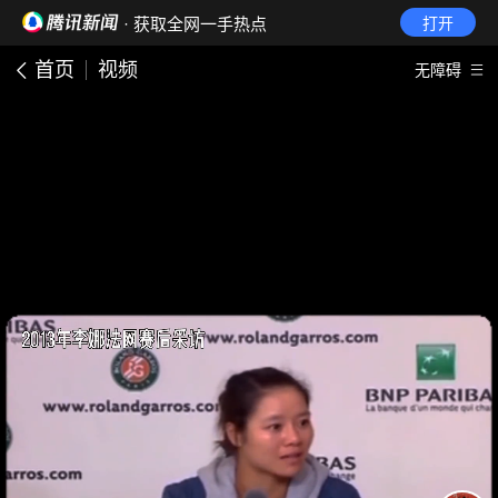
· 获取全网一手热点
打开
首页
视频
无障碍