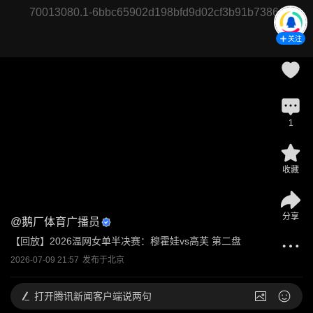
70013080.1-6bbc65902d198bfd9d02cf3b91b7386c
关注
1
收藏
分享
@
鹅厂体育广播员
【回放】2026温网女单半决赛：穆霍娃vs高芙 第二盘
2026-07-09 21:57
发布于
北京
打开
腾讯新闻客户端说两句