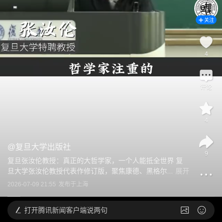
关注
4
评论
4
@
复旦大学出版社
9
复旦张汝伦教授：真正的大哲学家，一个人能抵全世界 复
旦大学张汝伦教授代表作修订版，聚焦康德、黑格尔...
展开
2026-07-09 21:55
发布于
上海
打开
腾讯新闻客户端说两句