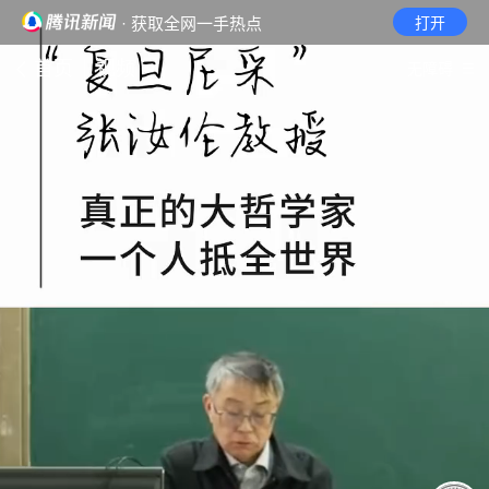
· 获取全网一手热点
打开
首页
视频
无障碍