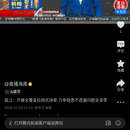
关注
1
评论
收藏
@
直播海南
分享
AI章节
昌江：开展全覆盖拉网式排查 力争隐患不遗漏问题全清零
2026-07-09 21:53
发布于
海南
打开
腾讯新闻客户端说两句