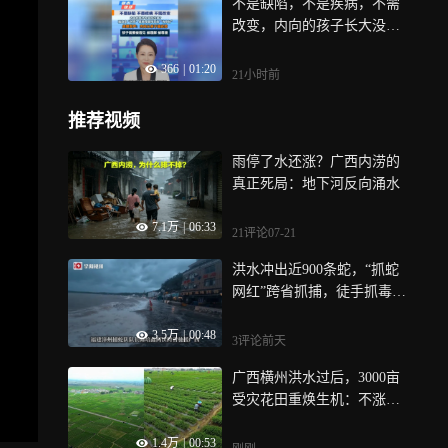
不是缺陷，不是疾病，不需
改变，内向的孩子长大没出
息？强迫变“外向”，是教育
366
|
01:20
里残忍的“为你好”，央媒发
21小时前
声：内向从来不是劣势，孩
子需要被看见 被理解 被尊重
推荐视频
雨停了水还涨？广西内涝的
真正死局：地下河反向涌水
7.1万
|
06:33
21评论
07-21
洪水冲出近900条蛇，“抓蛇
网红”跨省抓捕，徒手抓毒蛇
每天十几条
3.5万
|
00:48
3评论
前天
广西横州洪水过后，3000亩
受灾花田重焕生机：不涨
价，茶管够
1.4万
|
00:53