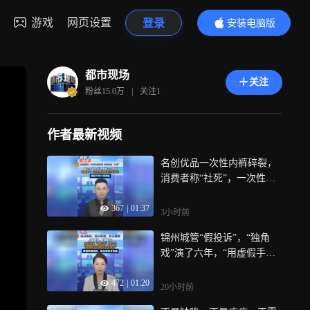
游戏
网页设置
登录
安装电脑版
内容更精彩
都市现场
关注
粉丝
15.0万
|
关注
1
作者最新视频
名创优品一次性内裤碎裂，
消费者称“社死”，一次性产
品不该是一次性信任，我国
367
|
01:37
首个一次性内裤专项行业标
3小时前
准将在今年11月实施
锦州城管“假投诉”，“独角
戏”演了六年，“用虚假手段
满足政绩虚荣”，满意率是假
472
|
01:20
的，群众感受才是真
20小时前