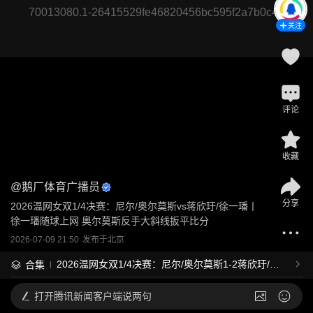
70013080.1-26415529fe46820456bc595f2a7b0c47
关注
评论
收藏
@
鹅厂体育广播员
分享
2026温网女双1/4决赛：尼尔/奥尔莫斯vs蒋欣玗/徐一璠丨
徐一璠随球上网 奥尔莫斯反手大斜线扳平比分
2026-07-09 21:50
发布于
北京
2026温网女双1/4决赛：尼尔/奥尔莫斯1-2蒋欣玗/徐
合集
一璠
打开
腾讯新闻客户端说两句