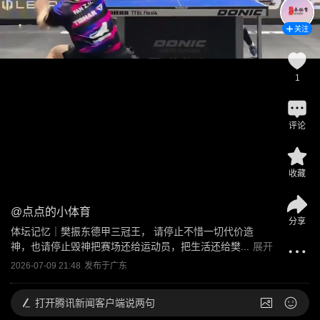
关注
1
评论
收藏
@
点点的小体育
分享
体坛记忆｜樊振东德甲三冠王， 请停止不惜一切代价造
神，也请停止毁神把赛场还给运动员，把生活还给樊...
展开
2026-07-09 21:48
发布于
广东
打开
腾讯新闻客户端说两句