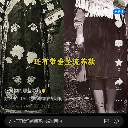
关注
17
2
2
115
@
文物的那些事儿
好神奇！19世纪欧洲蝴蝶结头饰，第一眼看上去
2026-07-09 21:48
发布于
广东
打开
腾讯新闻客户端说两句