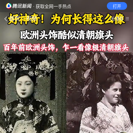
· 获取全网一手热点
打开
首页
视频
无障碍