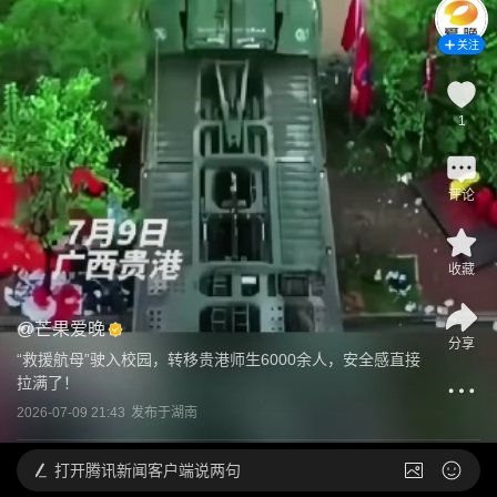
关注
1
评论
收藏
@
芒果爱晚
分享
“救援航母”驶入校园，转移贵港师生6000余人，安全感直接
拉满了！
2026-07-09 21:43
发布于
湖南
打开
腾讯新闻客户端说两句