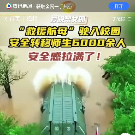
· 获取全网一手热点
打开
首页
视频
无障碍