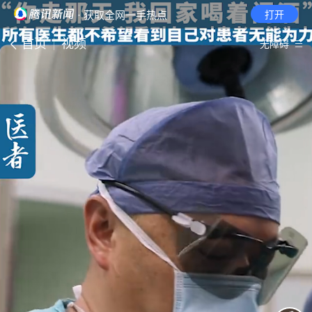
· 获取全网一手热点
打开
首页
视频
无障碍