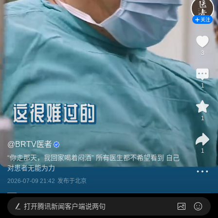
关注
3
1
1
@
BRTV医者
1
“你走那天，我回家喝着闷酒” 所有医生都不希望看到 自己
对患者无能为力
2026-07-09 21:42
发布于
北京
打开
腾讯新闻客户端说两句