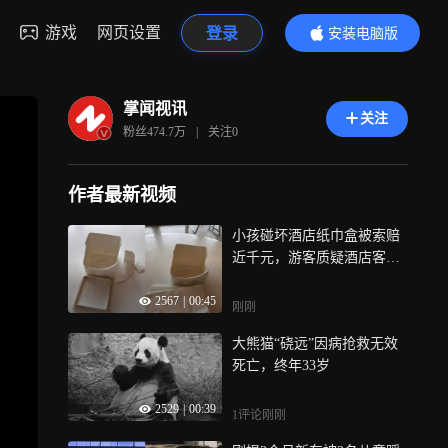
游戏
网页设置
登录
安装电脑版
内容更精彩
掌闻视讯
关注
粉丝
474.7万
|
关注
0
作者最新视频
小孩碰坏酒店纸巾盒被索赔
近千元，游客质疑酒店客房
物品超高标价，市监部门回
2567
|
00:45
应
刚刚
大熊猫“硗远”因病抢救无效
死亡，终年33岁
2529
|
00:39
1评论
刚刚