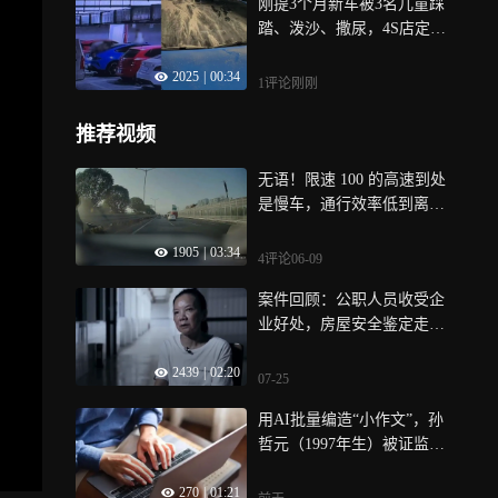
刚提3个月新车被3名儿童踩
踏、泼沙、撒尿，4S店定损
2.4万！家长：让她去起诉
2025
|
00:34
1评论
刚刚
推荐视频
无语！限速 100 的高速到处
是慢车，通行效率低到离
谱！
1905
|
03:34
4评论
06-09
案件回顾：公职人员收受企
业好处，房屋安全鉴定走过
场，给钱就能通过
2439
|
02:20
07-25
用AI批量编造“小作文”，孙
哲元（1997年生）被证监局
罚没48.5万元
270
|
01:21