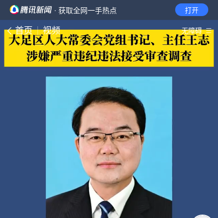
· 获取全网一手热点
打开
首页
视频
无障碍