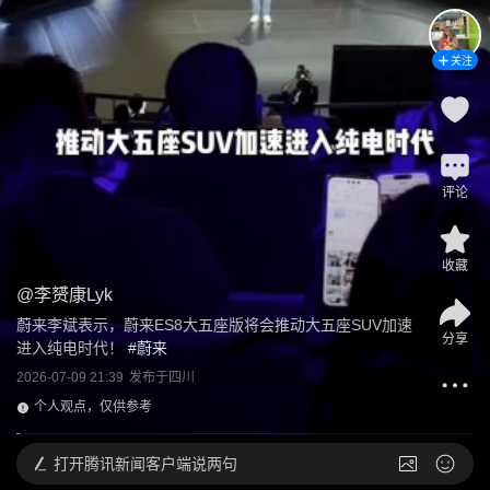
关注
评论
收藏
@
李赟康Lyk
蔚来李斌表示，蔚来ES8大五座版将会推动大五座SUV加速
分享
进入纯电时代！
 #
蔚来
2026-07-09 21:39
发布于
四川
个人观点，仅供参考
打开
腾讯新闻客户端说两句