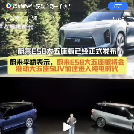
· 获取全网一手热点
打开
首页
视频
无障碍