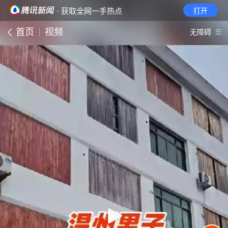
· 获取全网一手热点
打开
首页
视频
无障碍