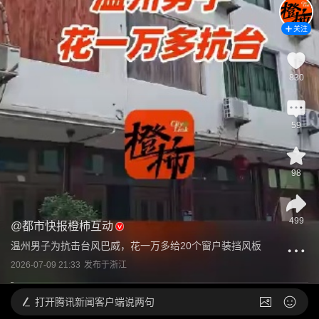
关注
830
59
98
499
@
都市快报橙柿互动
温州男子为抗击台风巴威，花一万多给20个窗户装挡风板
2026-07-09 21:33
发布于
浙江
打开
腾讯新闻客户端说两句