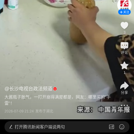
关注
3
评论
1
@
长沙电视台政法频道
分享
大酱瓶子胀气，一打开崩得满屋都是，网友：哪里买的“手
雷”！
2026-07-09 21:24
发布于
湖北
打开
腾讯新闻客户端说两句