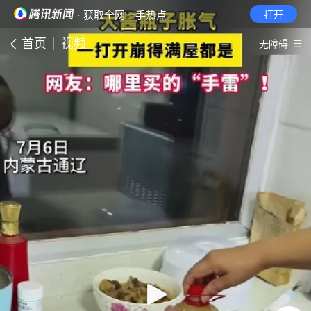
· 获取全网一手热点
打开
首页
视频
无障碍