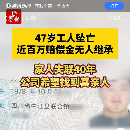
· 获取全网一手热点
打开
首页
视频
无障碍