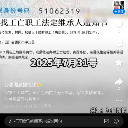
关注
1
评论
收藏
@
潇湘晨报视频
2
47岁工人坠亡，近百万赔偿金无人继承，家人失联40年，
公司希望找到其亲人
2026-07-09 21:24
发布于
湖南
打开
腾讯新闻客户端说两句