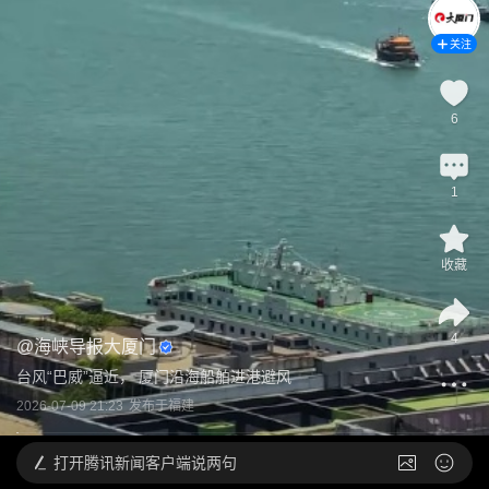
关注
6
1
收藏
4
@
海峡导报大厦门
台风“巴威”逼近， 厦门沿海船舶进港避风
2026-07-09 21:23
发布于
福建
打开
腾讯新闻客户端说两句