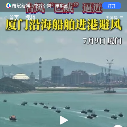
· 获取全网一手热点
打开
首页
视频
无障碍