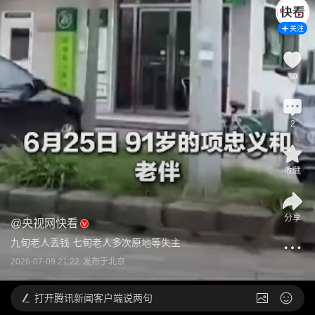
关注
10
2
收藏
分享
@
央视网快看
九旬老人丢钱 七旬老人多次原地等失主
2026-07-09 21:22
发布于
北京
打开
腾讯新闻客户端说两句