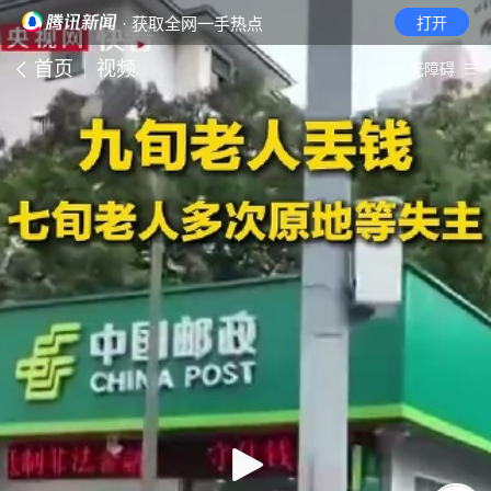
· 获取全网一手热点
打开
首页
视频
无障碍