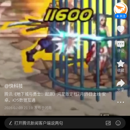
关注
评论
收藏
@
快科技
分享
腾讯《地下城与勇士：起源》鸿蒙版定档7月15日上线 安
卓、iOS数据互通
2026-07-09 21:19
发布于
河南
打开
腾讯新闻客户端说两句