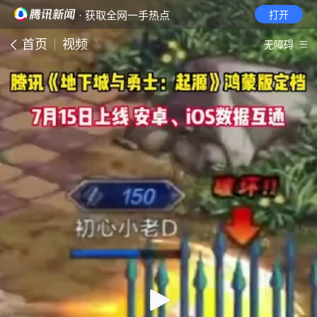
· 获取全网一手热点
打开
首页
视频
无障碍