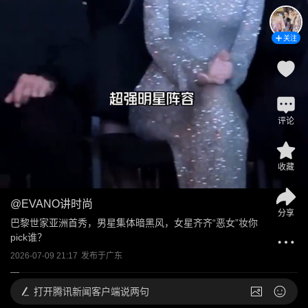
关注
评论
收藏
@
EVANO讲时尚
分享
巴黎世家亚洲首秀，男星集体暗黑风，女星齐齐“恶女”妆你
pick谁？
2026-07-09 21:17
发布于
广东
打开
腾讯新闻客户端说两句