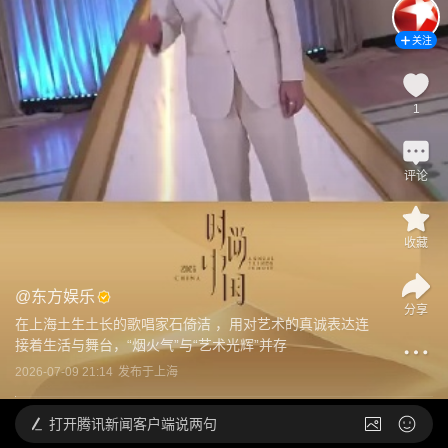
关注
1
评论
收藏
@
东方娱乐
分享
在上海土生土长的歌唱家石倚洁 ，用对艺术的真诚表达连
接着生活与舞台，“烟火气”与“艺术光辉”并存
2026-07-09 21:14
发布于
上海
打开
腾讯新闻客户端说两句