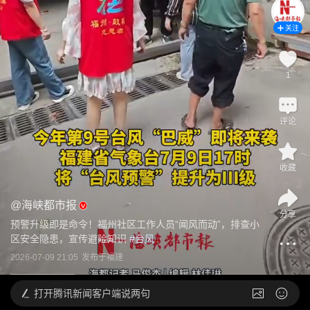
关注
1
评论
收藏
@
海峡都市报
分享
预警升级即是命令！福州社区工作人员“闻风而动”，排查小
区安全隐患，宣传避险知识
 #
台风
2026-07-09 21:05
发布于
福建
打开
腾讯新闻客户端说两句