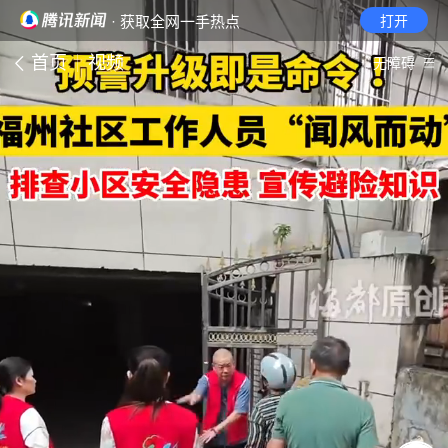
· 获取全网一手热点
打开
首页
视频
无障碍