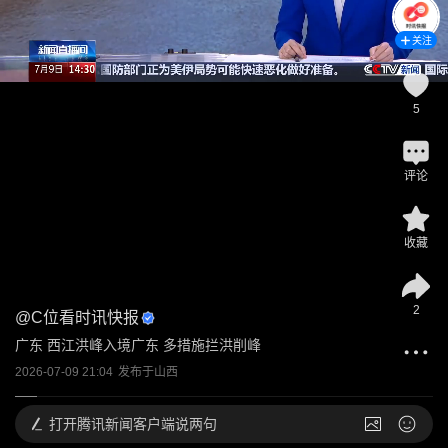
关注
5
评论
收藏
2
@
C位看时讯快报
广东 西江洪峰入境广东 多措施拦洪削峰
2026-07-09 21:04
发布于
山西
打开
腾讯新闻客户端说两句