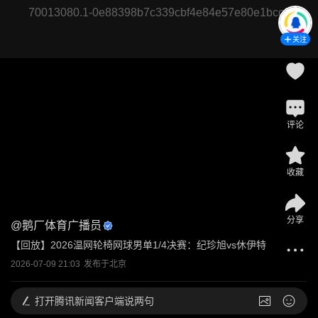
70013080.1-0e88398b7c339cbf4e84e57e80e1bcc2
关注
评论
收藏
分享
@
鹅厂体育广播员
【回放】2026温网轮椅网球男单1/4决赛：纪珍旭vs休伊特
2026-07-09 21:03
发布于
北京
打开
腾讯新闻客户端说两句