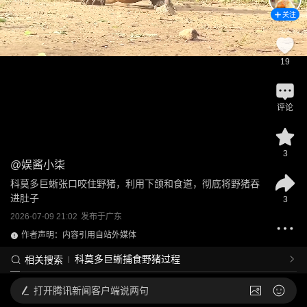
关注
19
评论
3
@
娱酱小柒
科莫多巨蜥张口咬住野猪，利用下颌和食道，彻底将野猪吞
进肚子
3
2026-07-09 21:02
发布于
广东
作者声明：内容引用自站外媒体
科莫多巨蜥捕食野猪过程
相关搜索
打开
腾讯新闻客户端说两句