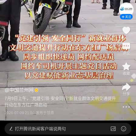
关注
评论
收藏
@
中国兰州网
分享
7月9日上午，“党建引领·安全同行”新就业群体文明交通提升
行动在东方红广场启动
2026-07-09 21:00
发布于
甘肃
打开
腾讯新闻客户端说两句