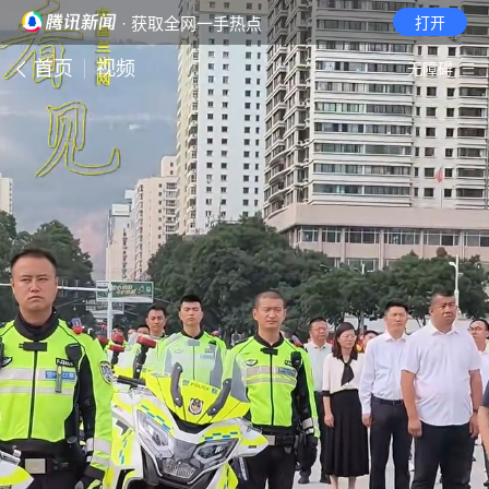
· 获取全网一手热点
打开
首页
视频
无障碍