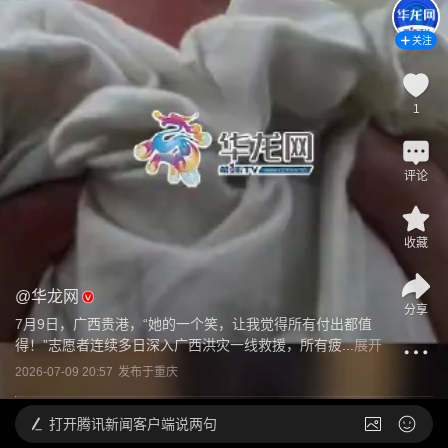
关注
1
评论
收藏
@
华龙网
分享
7月9日，广西贵港，“她的一个笑，让我觉得所有付出都值
得！”志愿者连续多日深入广西洪灾一线救援，所有疲...
展开
2026-07-09 20:57
发布于
重庆
打开
腾讯新闻客户端说两句