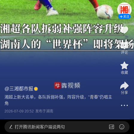
关注
评论
收藏
@
三湘都市报
分享
湘超上新大名单，各队拆弱补强，阵容升级，“青春”仍唱主
角
2026-07-09 20:52
发布于
湖南
打开
腾讯新闻客户端说两句