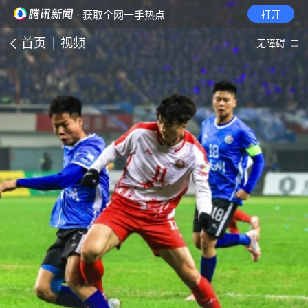
· 获取全网一手热点
打开
首页
视频
无障碍