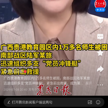
关注
4
1
2
@
农民日报
6
广西贵港教育园区内1万多名师生被困，南部战区陆军某旅
迅速组织多支“党员冲锋艇”，紧急前出救援，成为第...
展开
2026-07-09 20:40
发布于
北京
打开
腾讯新闻客户端说两句