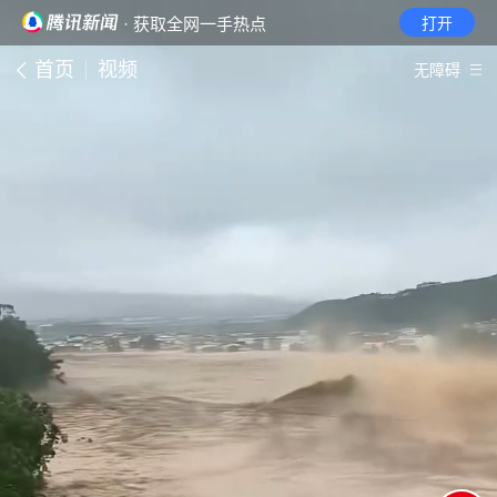
· 获取全网一手热点
打开
首页
视频
无障碍