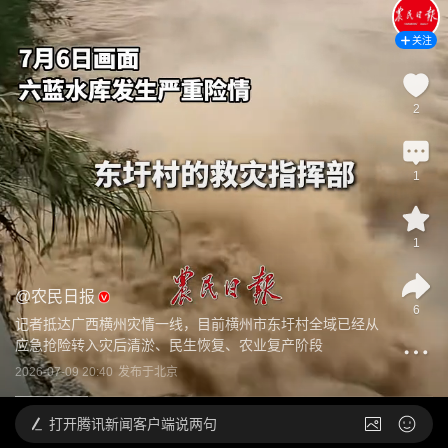
关注
2
1
1
@
农民日报
6
记者抵达广西横州灾情一线，目前横州市东圩村全域已经从
应急抢险转入灾后清淤、民生恢复、农业复产阶段
2026-07-09 20:40
发布于
北京
打开
腾讯新闻客户端说两句