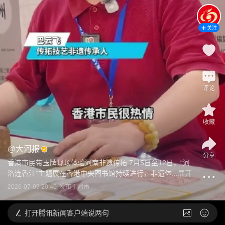
关注
评论
收藏
@
大河报
分享
香港市民带玉牌现场体验河南非遗传拓 7月5日至12日，“河
洛连香江”主题展在香港中央图书馆持续进行，非遗体...
展开
2026-07-09 20:40
发布于
河南
打开
腾讯新闻客户端说两句