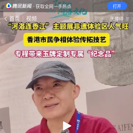
· 获取全网一手热点
打开
首页
视频
无障碍