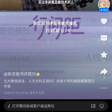
关注
3
2
1
@
新京报书评周刊
3
北大教授胡泳：人文社科无用吗？未来十年的难题都要靠它
作答
2026-07-09 20:36
发布于
北京
打开
腾讯新闻客户端说两句