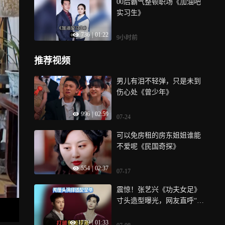
00后霸气整顿职场《加油吧
实习生》
736
|
01:22
9小时前
推荐视频
男儿有泪不轻弹，只是未到
伤心处《曾少年》
996
|
02:59
07-24
可以免房租的房东姐姐谁能
不爱呢《民国奇探》
554
|
02:37
07-17
震惊！张艺兴《功夫女足》
寸头造型曝光，网友直呼“反
差太大认不出”
1779
|
01:33