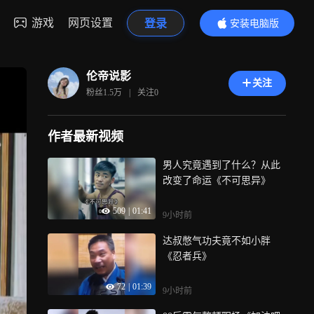
游戏
网页设置
登录
安装电脑版
内容更精彩
伦帝说影
关注
粉丝
1.5万
|
关注
0
作者最新视频
男人究竟遇到了什么？从此
改变了命运《不可思异》
509
|
01:41
9小时前
达叔憋气功夫竟不如小胖
《忍者兵》
72
|
01:39
9小时前