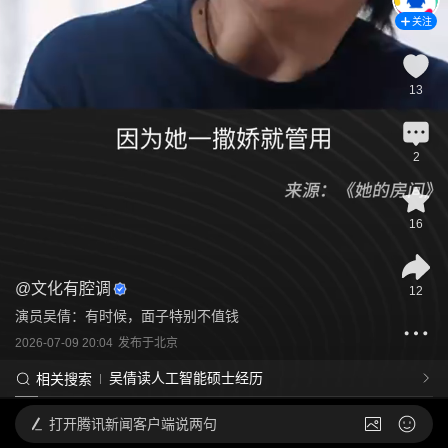
关注
13
2
16
@
文化有腔调
12
演员吴倩：有时候，面子特别不值钱
2026-07-09 20:04
发布于
北京
吴倩读人工智能硕士经历
相关搜索
打开
腾讯新闻客户端说两句