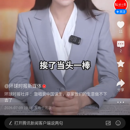
关注
11
2
2
@
环球时报新媒体
分享
环球时报社评 ：靠唱衰中国谋生，章家敦们的生意做不下
去了
2026-07-09 19:46
发布于
北京
打开
腾讯新闻客户端说两句