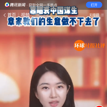
· 获取全网一手热点
打开
首页
视频
无障碍