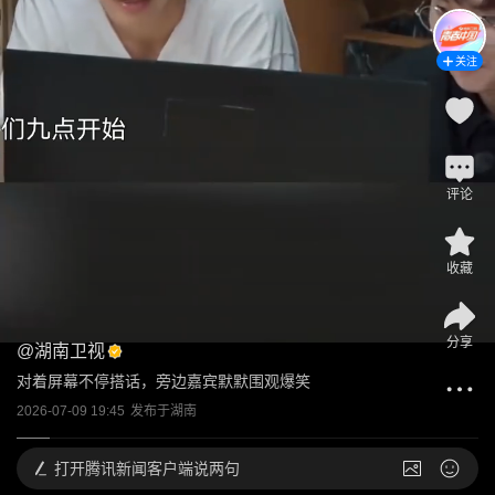
关注
评论
收藏
分享
@
湖南卫视
对着屏幕不停搭话，旁边嘉宾默默围观爆笑
2026-07-09 19:45
发布于
湖南
打开
腾讯新闻客户端说两句