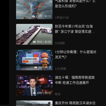
气象科普 龙卷风是什么？它
是怎么形成的？
2.3万
|
01:11
1评论
07-08
防范今年第13号台风“白海
豚” 浙江宁波 督促落实避风
举措 排查海上安全隐患
5916
|
01:03
5小时前
1分钟让你看懂：什么是强对
流天气？
394
|
00:58
12小时前
湖北十堰：强降雨导致道路
中断 抢通工作迅速展开
1090
|
00:53
昨天
重庆开州 降雨致汉丰湖水位