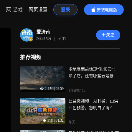
游戏
网页设置
登录
安装电脑版
内容更精彩
爱济南
关注
粉丝
5.5万
|
关注
1
推荐视频
多地暴雨前惊现“乳状云”！
除了它，还有哪些云是暴雨
的信号？
2.4万
|
02:59
1评论
07-13
公益微视频｜AI科普：山洪
四色预警，您明白了吗？
318
|
01:32
昨天