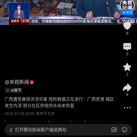
关注
9
2
2
@
央视新闻
AI章节
6
广西遭受暴雨洪涝灾害 抢险救援正在进行：广西贵港 城区
发生内涝 部分社区供电供水尚未恢复
2026-07-09 18:55
发布于
北京
打开
腾讯新闻客户端说两句