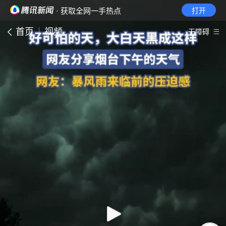
· 获取全网一手热点
打开
首页
视频
无障碍