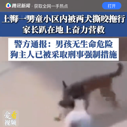
· 获取全网一手热点
打开
首页
视频
无障碍