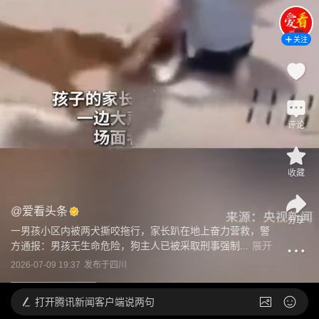
关注
评论
收藏
@
爱看头条
分享
一男孩小区内被两犬撕咬拖行，家长趴在地上奋力营救，警
方通报：男孩无生命危险，狗主人已被采取刑事强制...
展开
2026-07-09 19:37
发布于
四川
打开
腾讯新闻客户端说两句