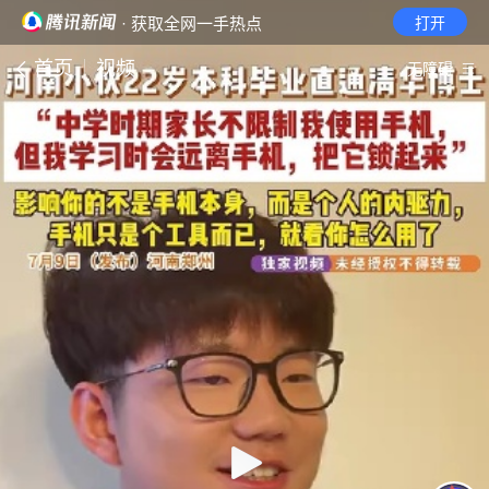
· 获取全网一手热点
打开
首页
视频
无障碍