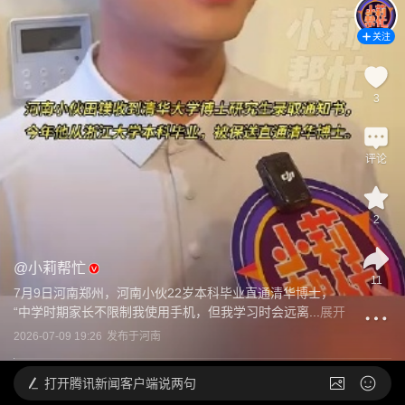
关注
3
评论
2
@
小莉帮忙
11
7月9日河南郑州，河南小伙22岁本科毕业直通清华博士，
“中学时期家长不限制我使用手机，但我学习时会远离...
展开
2026-07-09 19:26
发布于
河南
打开
腾讯新闻客户端说两句