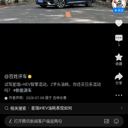
关注
1
收藏
@
百姓评车
分享
试驾星瑞i-HEV智擎混动，2字头油耗，你还买日系混动
吗？
 #
新能源车
作者声明：2026-07-09 摄于 吉林长春
星瑞iHEV油耗表现如何
相关搜索
打开
腾讯新闻客户端说两句