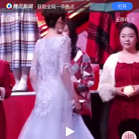
· 获取全网一手热点
打开
首页
视频
无障碍