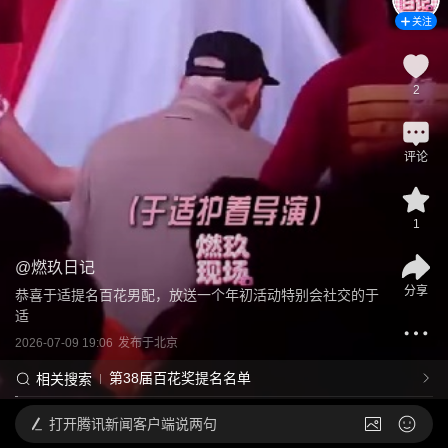
关注
2
评论
1
@
燃玖日记
分享
恭喜于适提名百花男配，放送一个年初活动特别会社交的于
适
2026-07-09 19:06
发布于
北京
第38届百花奖提名名单
相关搜索
打开
腾讯新闻客户端说两句