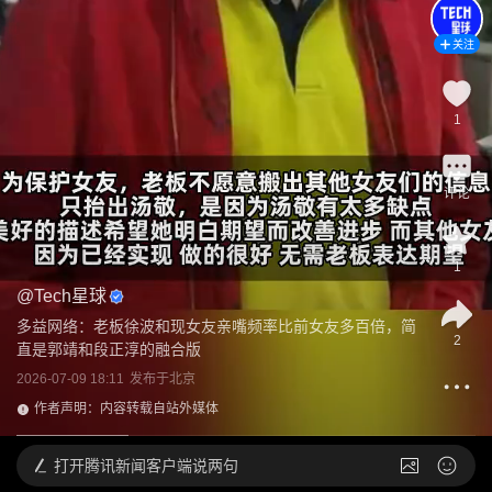
关注
1
评论
1
@
Tech星球
多益网络：老板徐波和现女友亲嘴频率比前女友多百倍，简
2
直是郭靖和段正淳的融合版
2026-07-09 18:11
发布于
北京
作者声明：内容转载自站外媒体
打开
腾讯新闻客户端说两句