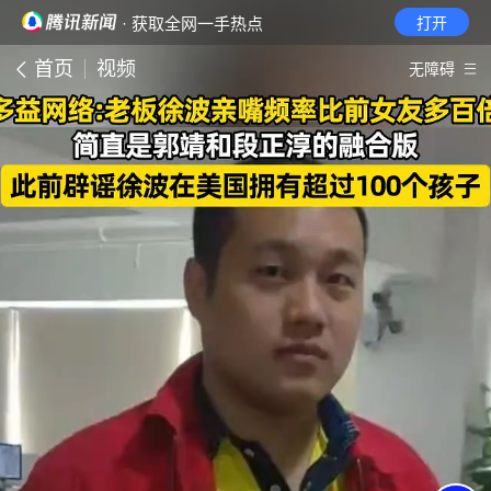
· 获取全网一手热点
打开
首页
视频
无障碍