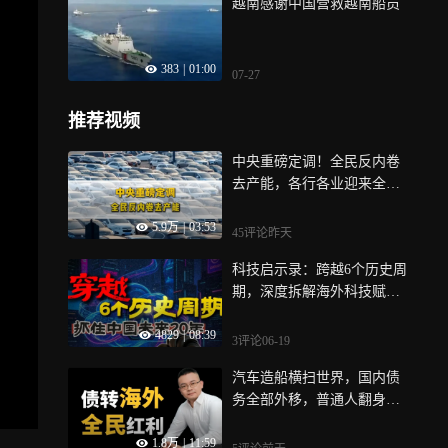
越南感谢中国营救越南船员
383
|
01:00
07-27
推荐视频
中央重磅定调！全民反内卷
去产能，各行各业迎来全新
变局
5.9万
|
03:53
45评论
昨天
科技启示录：跨越6个历史周
期，深度拆解海外科技赋能
——发达经济体的底层逻辑
4829
|
08:39
3评论
06-19
汽车造船横扫世界，国内债
务全部外移，普通人翻身机
会来了！
1.8万
|
11:59