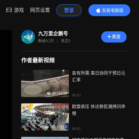
游戏
网页设置
登录
安装电脑版
内容更精彩
九万里企鹅号
关注
粉丝
9.2万
|
关注
3
作者最新视频
各有所需 美日协同干预日元
汇率
49
|
01:00
08-03
欧盟承压 休达移民潮拷问申
根
285
|
01:00
08-02