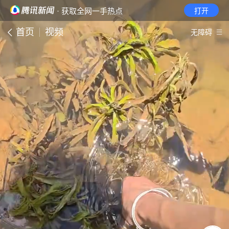
· 获取全网一手热点
打开
首页
视频
无障碍