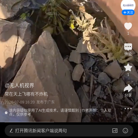
关注
1
评论
1
@
无人机视界
常在天上飞哪有不炸机
分享
2026-07-09 16:20
发布于
广东
该内容疑似使用了AI生成技术，请谨慎甄别 | 作者声明：个人观
点，仅供参考
打开
腾讯新闻客户端说两句