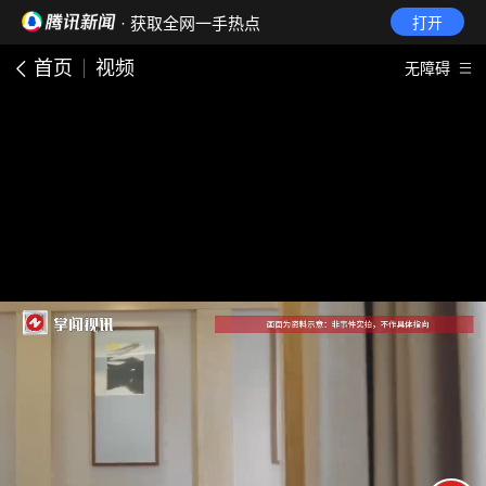
· 获取全网一手热点
打开
首页
视频
无障碍