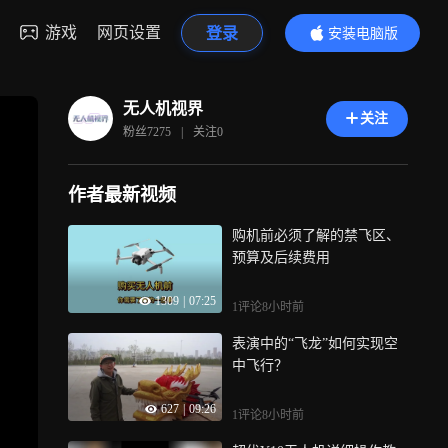
游戏
网页设置
登录
安装电脑版
内容更精彩
无人机视界
关注
粉丝
7275
|
关注
0
作者最新视频
购机前必须了解的禁飞区、
预算及后续费用
1309
|
07:25
1评论
8小时前
表演中的“飞龙”如何实现空
中飞行？
627
|
09:26
1评论
8小时前