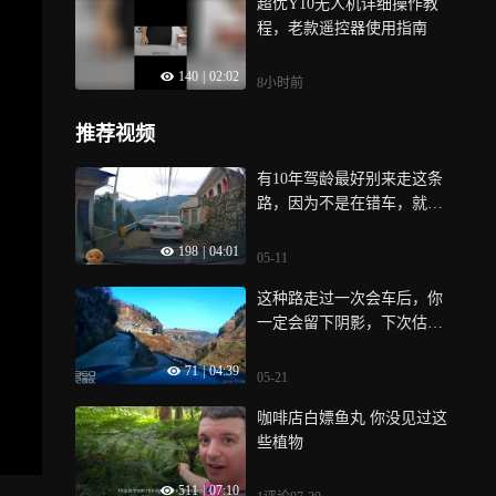
超优Y10无人机详细操作教
程，老款遥控器使用指南
140
|
02:02
8小时前
推荐视频
有10年驾龄最好别来走这条
路，因为不是在错车，就是
错车的路上
198
|
04:01
05-11
这种路走过一次会车后，你
一定会留下阴影，下次估计
再也不敢来
71
|
04:39
05-21
咖啡店白嫖鱼丸 你没见过这
些植物
511
|
07:10